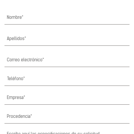
Nome
*
Nombre
Nome
*
Apellidos
Email
*
Telefono
*
Azienda
*
Provenienza
*
Note